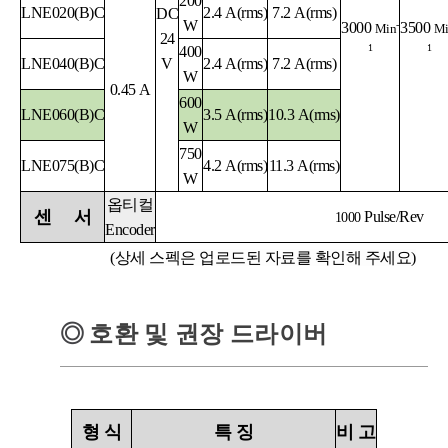
200
LNE020(B)C
2.4 A(rms)
7.2 A(rms)
DC
W
3000
-
3500
Min
M
24
1
1
400
LNE040(B)C
V
2.4
A
(rms)
7.2
A
(rms)
W
0.45 A
600
LNE060(B)C
3.5
A
(rms)
10.3
A
(rms)
W
750
LNE075(B)C
4.2
A
(rms)
11.3
A
(rms)
W
옵티컬
센
서
Pulse/Rev
1000
Encoder
(상세 스펙은 업로드된 자료를 확인해 주세요)
◎
호환 및 권장 드라이버
형
식
특
징
비
고