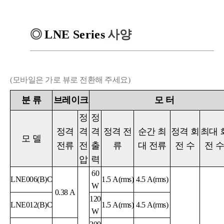
◎
LNE Series
사양
(모바일은 가로 뷰로 전환해 주세요)
분
류
브레이크
모
터
정
정
정격
격
격
정격 전
순간 최
정격 회
최대 
모
델
전류
전
출
류
대 전류
전 수
전 
압
력
60
LNE006(B)C
1.5 A(rms)
4.5
A
(rms)
W
0.38 A
120
LNE012(B)C
1.5 A(rms)
4.5 A(rms)
W