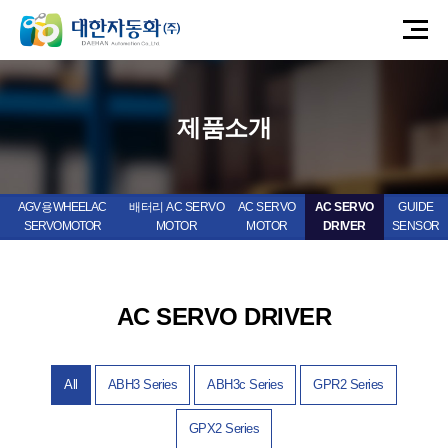
제품소개
AGV 용 WHEEL AC
배터리 AC SERVO
AC SERVO
AC SERVO
GUIDE
SERVO MOTOR
MOTOR
MOTOR
DRIVER
SENSOR
AC SERVO DRIVER
All
ABH3 Series
ABH3c Series
GPR2 Series
GPX2 Series