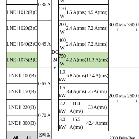
W
0.36 A
120
LNEⅡ012(B)C
1.5 A(rms)
4.5 A(rms)
W
-
200
3000
3500
Min
LNEⅡ020(B)C
2.4 A(rms)
7.2 A(rms)
1
1
W
400
LNEⅡ040(B)C
0.45 A
2.4
A
(rms)
7.2
A
(rms)
W
DC
750
LNEⅡ075(B)C
24
4.2
A
(rms)
11.3
A
(rms)
W
V
1.0
LNEⅡ100(B)
5.8 A
(rms)
17.4 A
(rms)
kW
0.65 A
1.5
LNEⅡ150(B)
8.4 A
(rms)
25 A
(rms)
-
kW
2000
2500
Min
1
1
2.2
11.0
LNEⅡ220(B)
33 A
(rms)
kW
A
(rms)
0.70 A
3.0
15.5
LNEⅡ300(B)
42.4 A
(rms)
kW
A
(rms)
옵티컬
센
서
2000 Pulse/Rev.