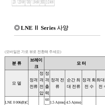
◎
LNE
Ⅱ
Series
사양
(모바일은 가로 뷰로 전환해 주세요)
브레이
분
류
모
터
크
정
정
정격
격
격
정격 전
순간 최
정격
회
최대
모
델
전류
전
출
류
대 전류
전 수
전 
압
력
60
LNEⅡ
006(B)C
1.5 A(rms)
4.5
A
(rms)