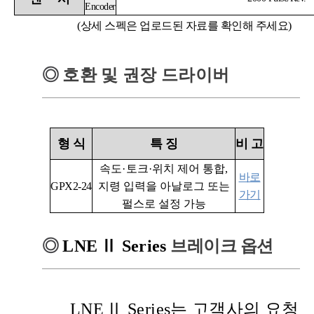
Encoder
(상세 스펙은 업로드된 자료를 확인해 주세요)
◎
호환 및 권장 드라이버
형
식
특
징
비
고
속도
·
토크
·
위치 제어 통합,
바로
GPX2-24
지령 입력을 아날로그 또는
가기
펄스로 설정 가능
◎
LNE
Ⅱ
Series
브레이크 옵션
LNE
Ⅱ
Series는 고객사의 요청