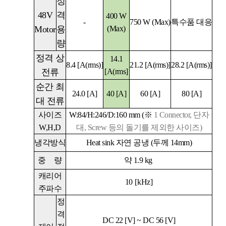
정
48V
격
400 W
-
750 W (Max)
특수품 대응
Motor
용
(Max)
량
정격 상
14.1
8.4
[A(rms)]
21.2
[A(rms)]
28.2
[A(rms)]
전류
[A(rms]
순간 최
24.0
[A]
40 [A]
60
[A]
80
[A]
대 전류
사이즈
W:84/H:246/D:160 mm (
※
1 Connector,
단자
W,H,D
대
, Screw
등의 돌기를 제외한 사이즈)
냉각방식
Heat sink
자연 공냉
(
두께
14mm)
중
량
약 1.9 kg
캐리어
10
[kHz]
주파수
정
격
DC 22 [V] ~ DC 56 [V]