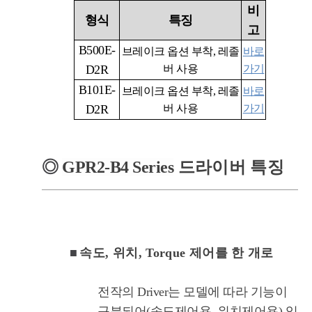
비
형식
특징
고
B500E-
브레이크 옵션 부착
,
레졸
바로
D2R
버 사용
가기
B101E-
브레이크 옵션 부착
,
레졸
바로
D2R
버 사용
가기
◎
GPR2-B4
Series
드라이버 특징
■
속도, 위치, Torque 제어를 한 개로
전작의 Driver는 모델에 따라 기능이
구분되어(속도제어용, 위치제어용) 있