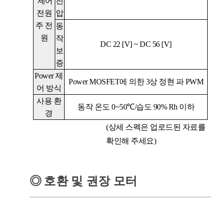
제어
전
전원
압
주 전
동
원
작
DC 22 [V]
~
DC 56 [V]
보
증
Power
제
Power MOSFET
에 의한
3
상 정현 파
PWM
어 방식
사용 환
동작 온도
0~50℃/
습도
90% Rh
이하
경
(상세 스펙은 업로드된 자료를
확인해 주세요)
◎
호환 및 권장 모터