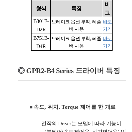
비
형식
특징
고
B301E-
브레이크 옵션 부착
,
레졸
바로
D2R
버 사용
가기
B751E-
브레이크 옵션 부착
,
레졸
바로
D4R
버 사용
가기
◎
GPR2-B4
Series
드라이버 특징
■
속도, 위치, Torque 제어를 한 개로
전작의 Driver는 모델에 따라 기능이
구분되어(속도제어용, 위치제어용) 있