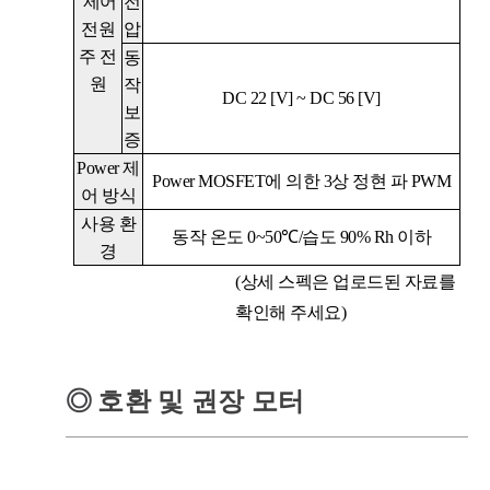
제어
전
전원
압
주 전
동
원
작
DC 22 [V]
~
DC 56 [V]
보
증
Power
제
Power MOSFET
에 의한
3
상 정현 파
PWM
어 방식
사용 환
동작 온도
0~50℃/
습도
90% Rh
이하
경
(상세 스펙은 업로드된 자료를
확인해 주세요)
◎
호환 및 권장 모터