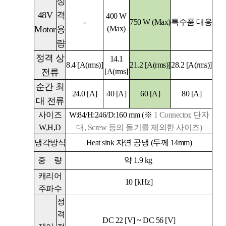
정
48V
격
400 W
-
750 W (Max)
특수품 대응
Motor
용
(Max)
량
정격 상
14.1
8.4
[A(rms)]
21.2
[A(rms)]
28.2
[A(rms)]
전류
[A(rms]
순간 최
24.0
[A]
40 [A]
60
[A]
80
[A]
대 전류
사이즈
W:84/H:246/D:160 mm (
※
1 Connector,
단자
W,H,D
대
, Screw
등의 돌기를 제외한 사이즈)
냉각방식
Heat sink
자연 공냉
(
두께
14mm)
중
량
약 1.9 kg
캐리어
10
[kHz]
주파수
정
격
DC 22 [V] ~ DC 56 [V]