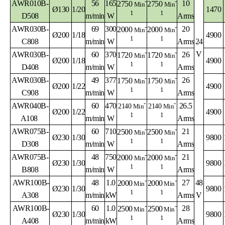
-
-
AWR010B-
56
165
10
2750
2750
Min
Min
Ø130
1/20
1470
1
1
D508
m/min
W
Arms
-
-
AWR030B-
69
300
20
2000
2000
Min
Min
Ø200
1/18
4900
1
1
C808
m/min
W
Arms
24
-
-
V
AWR030B-
60
370
26
1720
1720
Min
Min
Ø200
1/18
4900
1
1
D408
m/min
W
Arms
-
-
AWR030B-
49
377
26
1750
1750
Min
Min
Ø200
1/22
4900
1
1
C908
m/min
W
Arms
-
-
AWR040B-
60
470
26.5
2140
Min
2140
Min
Ø200
1/22
4900
1
1
A108
m/min
W
Arms
-
-
AWR075B-
60
710
21
2500
2500
Min
Min
Ø230
1/30
9800
1
1
D308
m/min
W
Arms
-
-
AWR075B-
48
750
21
2000
2000
Min
Min
Ø230
1/30
9800
1
1
B808
m/min
W
Arms
-
-
AWR100B-
48
1.0
27
48
2000
2000
Min
Min
Ø230
1/30
9800
1
1
A308
m/min
kW
Arms
V
-
-
AWR100B-
60
1.0
28
2500
2500
Min
Min
Ø230
1/30
9800
1
1
A408
m/min
kW
Arms