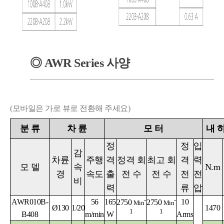
◎
AWR
Series
사양
(모바일은 가로 뷰로 전환해 주세요)
분
류
차
륜
모
터
내 
정
정
입
감
차륜
주행
격
정격 회
최고 회
격
력
모
델
속
N.m
경
속도
출
전 수
전 수
전
전
비
력
류
압
-
-
AWR010B-
56
165
10
2750
2750
Min
Min
Ø130
1/20
1470
1
1
B408
m/min
W
Arms