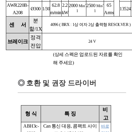
-
-
AWR220B-
62.8
2.2
65
2000
2500
Min
Min
Ø300
1/30
13524
1
1
A208
m/min
kW
Arms
분
센
서
4096 ( BRX : 1상 여자 2상 출력형 RESOLVER )
할
/1X
정격
브레이크
24 V
전압
(상세 스펙은 업로드된 자료를 확인
해 주세요)
◎
호환 및 권장 드라이버
비
형
식
특
징
고
ABH3c-
Can
통신 대응
, 콤팩
트 사이
바로