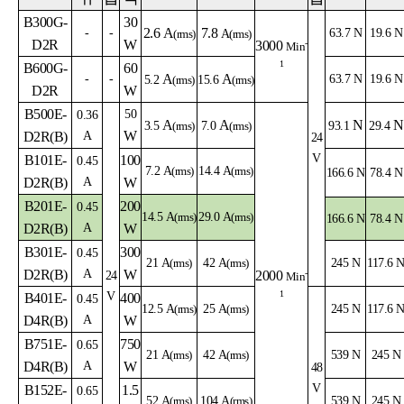
B300G-
30
2.6
A
7.8
-
-
63.7 N
19.6 N
(rms)
A
(rms)
D2R
W
3000
-
Min
1
B600G-
60
A
A
-
-
63.7 N
19.6 N
5.2
(rms)
15.6
(rms)
D2R
W
B500E-
50
0.36
A
A
N
N
3.5
(rms)
7.0
(rms)
93.1
29.4
W
D2R
(B)
A
24
V
B101E-
100
0.45
7.2
A
(rms)
14.4
A
(rms)
166.6 N
78.4 N
D2R(B)
A
W
B201E-
200
0.45
14.5
A
(rms)
29.0
A
(rms)
166.6 N
78.4 N
D2R(B)
A
W
B301E-
300
0.45
21
A
(rms)
42
A
(rms)
245 N
117.6 
D2R(B)
A
W
2000
-
24
Min
1
V
B401E-
400
0.45
12.5
A
(rms)
25
A
(rms)
245 N
117.6 
D4R(B)
A
W
B751E-
750
0.65
21
A
(rms)
42
A
(rms)
539 N
245 N
D4R(B)
A
W
48
V
B152E-
1.5
0.65
52
A
(rms)
104
A
(rms)
539 N
245 N