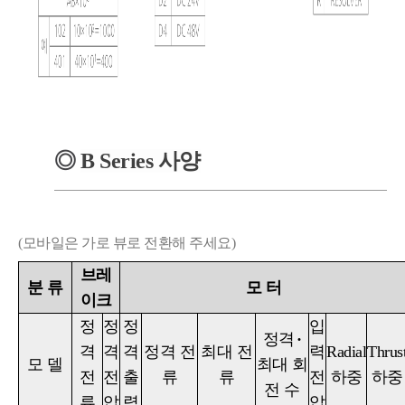
◎
B
Series
사양
(모바일은 가로 뷰로 전환해 주세요)
브레
분
류
모
터
이크
정
정
정
입
정격
·
격
격
격
정격 전
최대 전
력
Radial
Thrus
모
델
최대 회
전
전
출
류
류
전
하중
하중
전 수
류
압
력
압