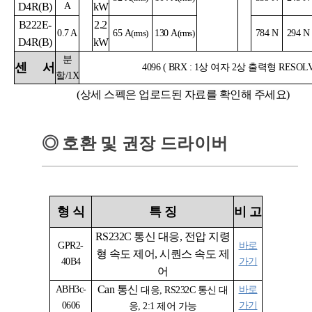
D4R(B)
A
kW
B222E-
2.2
0.7 A
65
A
(rms)
130
A
(rms)
784 N
294 N
D4R(B)
kW
분
센
서
4096 ( BRX : 1상 여자 2상 출력형 RESOL
할/1X
(상세 스펙은 업로드된 자료를 확인해 주세요)
◎
호환 및 권장 드라이버
형
식
특
징
비
고
RS232C 통신 대응, 전압 지령
GPR2-
바로
형 속도 제어, 시퀀스 속도 제
40B4
가기
어
Can
통신
ABH3c-
바로
대응
, RS232C
통신 대
0606
가기
응
, 2:1 제어 가능