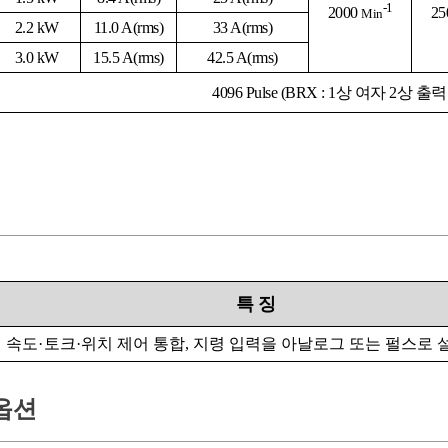
-1
2000
2
5
Min
2.2 kW
11.0 A
(rms)
33 A
(rms)
3.0 kW
15.5 A
(rms)
42.5 A
(rms)
4096
Pulse (BRX : 1상 여자 2상 출
특
징
속도
·
토크
·
위치 제어 통합, 지령 입력을 아날로그 또는 펄스로 
옵션