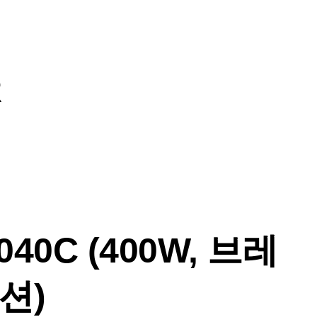
R
40C (400W, 브레
션)