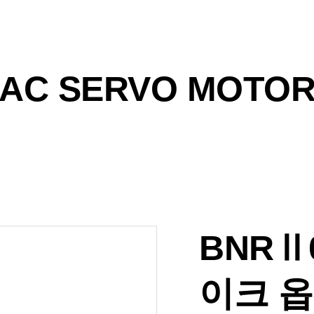
AC SERVO MOTO
BNRⅡ0
이크 옵