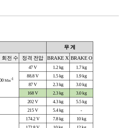
무 게
 회전 수
정격 전압
BRAKE X
BRAKE O
47 V
1.2 kg
1.7 kg
88.8 V
1.5 kg
1.9 kg
-1
00
Min
87 V
2.3 kg
3.0 kg
168 V
2.3 kg
3.0 kg
202 V
4.3 kg
5.5 kg
215 V
5.4 kg
-
174.2 V
7.8 kg
10 kg
172.8 V
10 kg
12 kg