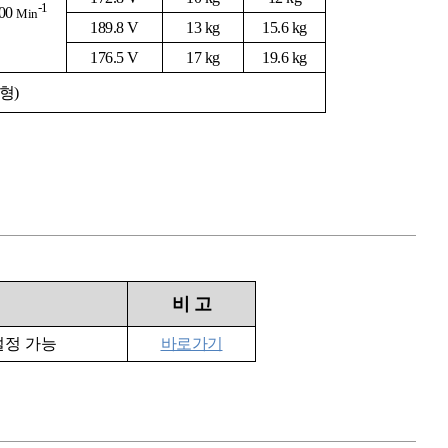
-1
00
Min
189.8 V
13 kg
15.6 kg
176.5 V
17 kg
19.6 kg
력형)
비
고
설정 가능
바로가기