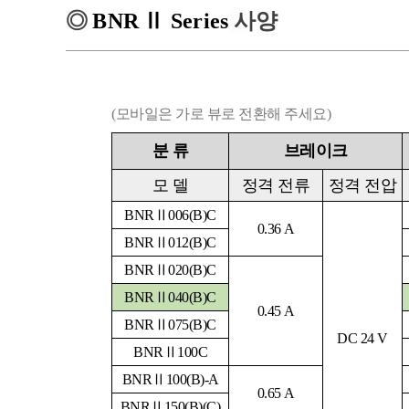
◎
BNR
Ⅱ
Series
사양
(모바일은 가로 뷰로 전환해 주세요)
분
류
브레이크
모
델
정격 전류
정격 전압
BNRⅡ006(B)C
0.36 A
BNRⅡ012(B)C
BNRⅡ020(B)C
BNRⅡ040(B)C
0.45 A
BNRⅡ075(B)C
DC 24 V
BNRⅡ100C
BNRⅡ100(B)-A
0.65 A
BNRⅡ150(B)(C)